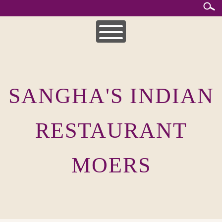
Skip
to
content
HOME
MITTAGSKARTE
SANGHA'S INDIAN
UNSERE SPEISEKARTEN
INDISCHE KÜCHE
RESTAURANT
MOERS