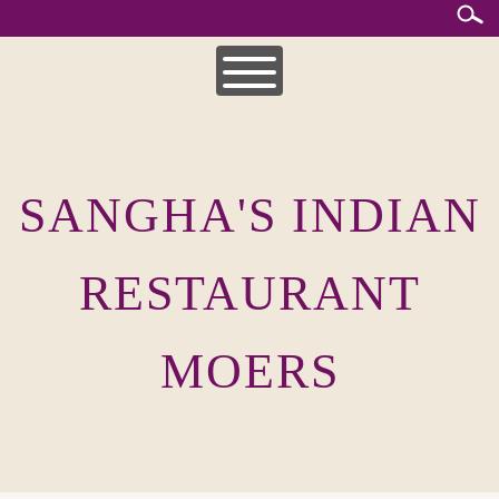
Skip
to
content
HOME
MITTAGSKARTE
SANGHA'S INDIAN
UNSERE SPEISEKARTEN
INDISCHE KÜCHE
RESTAURANT
MOERS