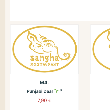
M4.
8
Punjabi Daal
7,90
€