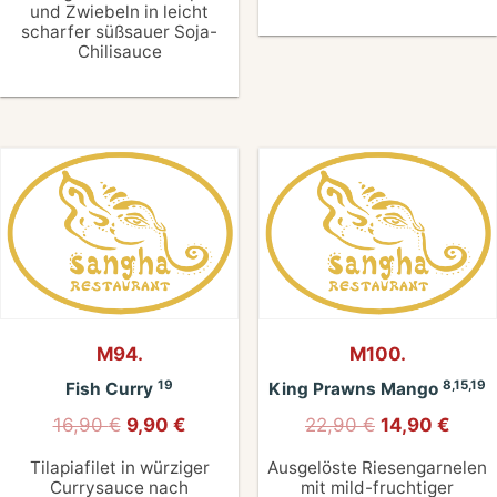
und Zwiebeln in leicht
scharfer süßsauer Soja-
Chilisauce
M94.
M100.
19
8,15,19
Fish Curry
King Prawns Mango
16,90
€
9,90
€
22,90
€
14,90
€
Tilapiafilet in würziger
Ausgelöste Riesengarnelen
Currysauce nach
mit mild-fruchtiger