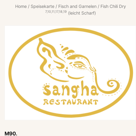
Home
/
Speisekarte
/
Fisch and Garnelen
/ Fish Chili Dry
7,10,11,17,18,19
(leicht Scharf)
M90.