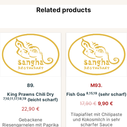
Related products
89.
M93.
8,15,19
King Prawns Chili Dry
Fish Goa
(sehr scharf)
7,10,11,17,18,19
(leicht scharf)
17,90
€
9,90
€
22,90
€
Tilapiafilet mit Chilipaste
und Kokosmilch in sehr
Gebackene
scharfer Sauce
Riesengarnelen mit Paprika