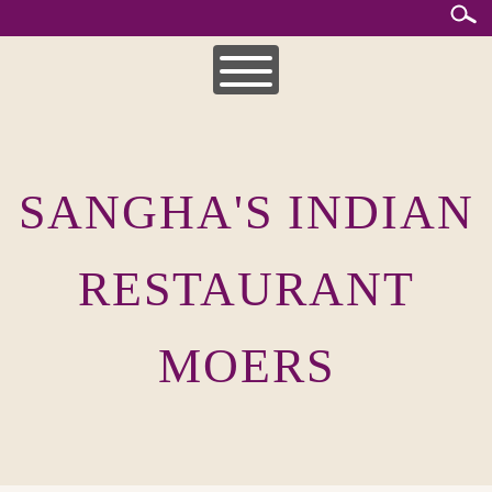
Skip
to
content
HOME
MITTAGSKARTE
SANGHA'S INDIAN
UNSERE SPEISEKARTEN
INDISCHE KÜCHE
RESTAURANT
MOERS