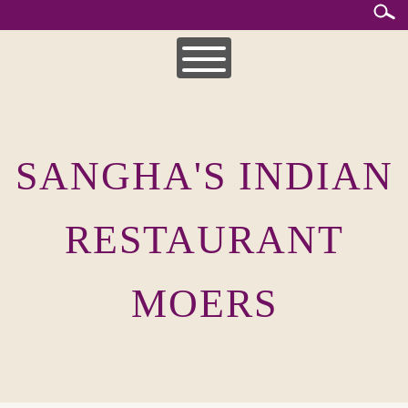
Skip
to
content
HOME
MITTAGSKARTE
SANGHA'S INDIAN
UNSERE SPEISEKARTEN
INDISCHE KÜCHE
RESTAURANT
MOERS