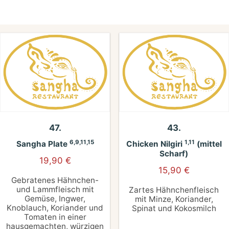
47.
43.
6,9,11,15
1,11
Sangha Plate
Chicken Nilgiri
(mittel
Scharf)
19,90
€
15,90
€
Gebratenes Hähnchen-
und Lammfleisch mit
Zartes Hähnchenfleisch
Gemüse, Ingwer,
mit Minze, Koriander,
Knoblauch, Koriander und
Spinat und Kokosmilch
Tomaten in einer
hausgemachten, würzigen