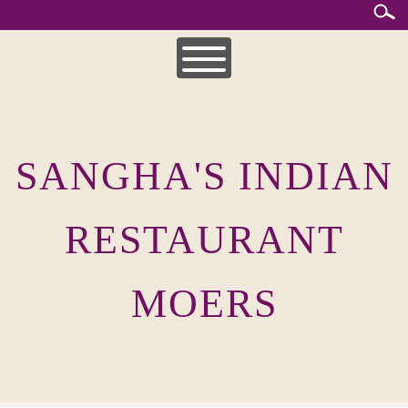
Skip
to
content
HOME
MITTAGSKARTE
SANGHA'S INDIAN
UNSERE SPEISEKARTEN
INDISCHE KÜCHE
RESTAURANT
MOERS