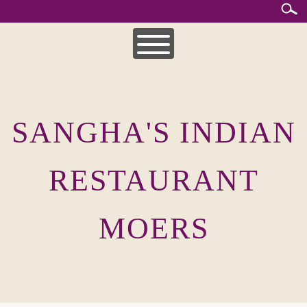
Skip
to
content
HOME
MITTAGSKARTE
SANGHA'S INDIAN
UNSERE SPEISEKARTEN
INDISCHE KÜCHE
RESTAURANT
MOERS