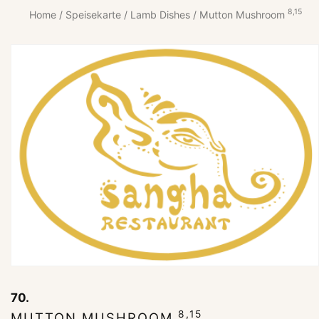
8,15
Home
/
Speisekarte
/
Lamb Dishes
/ Mutton Mushroom
70.
8,15
MUTTON MUSHROOM