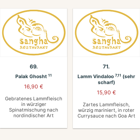
69.
71.
11
7,11
Palak Ghosht
Lamm Vindaloo
(sehr
scharf)
16,90
€
15,90
€
Gebratenes Lammfleisch
in würziger
Zartes Lammfleisch,
Spinatmischung nach
würzig mariniert, in roter
nordindischer Art
Currysauce nach Goa Art