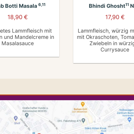
6,11
11
b Botti Masala
Bhindi Ghosht
N
18,90
€
17,90
€
etes Lammfleisch mit
Lammfleisch, würzig m
n und Mandelcreme in
mit Okraschoten, Toma
Masalasauce
Zwiebeln in würzi
Currysauce