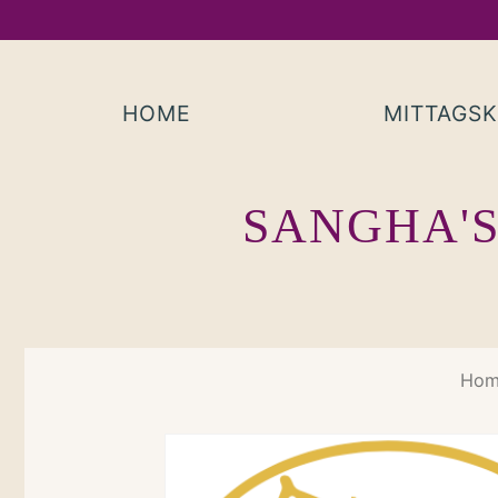
Skip
to
content
HOME
MITTAGS
SANGHA'S
Hom