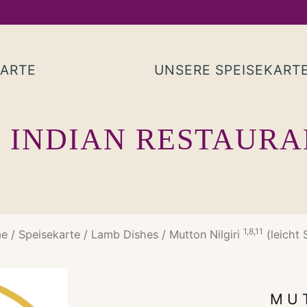
KARTE
UNSERE SPEISEKART
 INDIAN RESTAUR
1,8,11
e
/
Speisekarte
/
Lamb Dishes
/ Mutton Nilgiri
(leicht 
MU