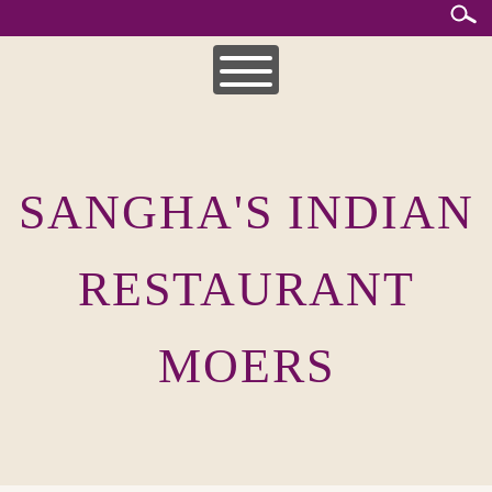
Skip
to
content
HOME
MITTAGSKARTE
SANGHA'S INDIAN
UNSERE SPEISEKARTEN
INDISCHE KÜCHE
RESTAURANT
MOERS