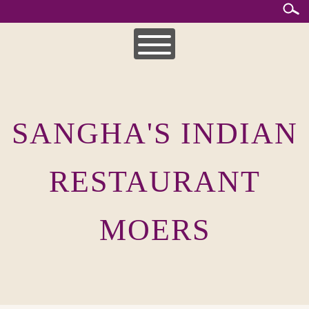
Skip
to
content
HOME
MITTAGSKARTE
SANGHA'S INDIAN
UNSERE SPEISEKARTEN
INDISCHE KÜCHE
RESTAURANT
MOERS