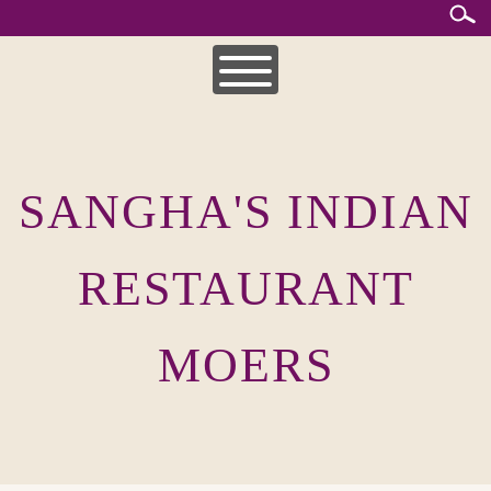
Skip
to
content
HOME
MITTAGSKARTE
SANGHA'S INDIAN
UNSERE SPEISEKARTEN
INDISCHE KÜCHE
RESTAURANT
MOERS