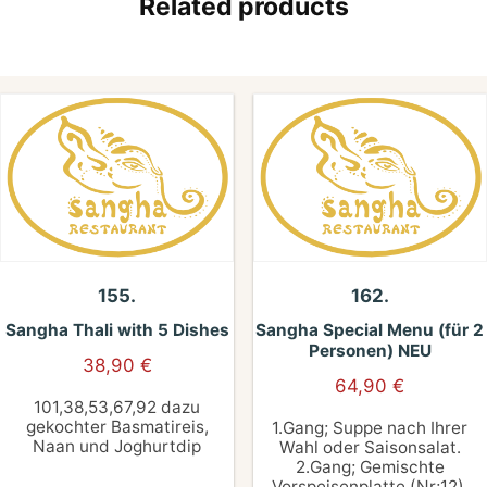
Related products
155.
162.
Sangha Thali with 5 Dishes
Sangha Special Menu (für 2
Personen) NEU
38,90
€
64,90
€
101,38,53,67,92 dazu
gekochter Basmatireis,
1.Gang; Suppe nach Ihrer
Naan und Joghurtdip
Wahl oder Saisonsalat.
2.Gang; Gemischte
Vorspeisenplatte (Nr;12).