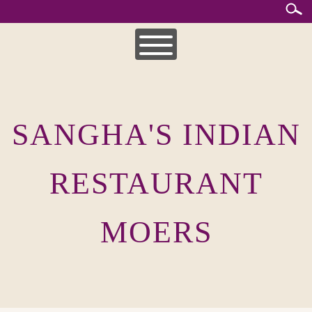
Skip
to
content
HOME
MITTAGSKARTE
SANGHA'S INDIAN
UNSERE SPEISEKARTEN
INDISCHE KÜCHE
RESTAURANT
MOERS