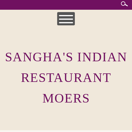
Skip
to
content
HOME
MITTAGSKARTE
SANGHA'S INDIAN
UNSERE SPEISEKARTEN
INDISCHE KÜCHE
RESTAURANT
MOERS