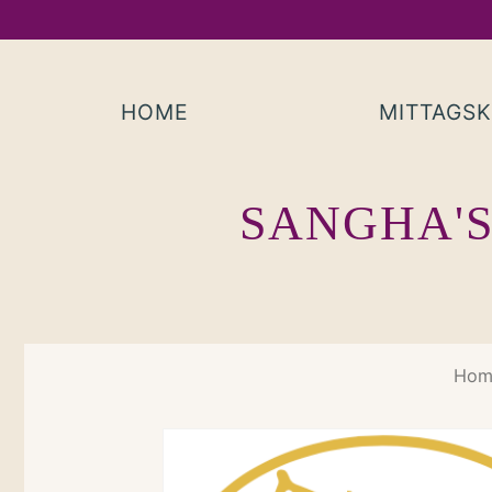
Skip
to
content
HOME
MITTAGS
SANGHA'S
Hom