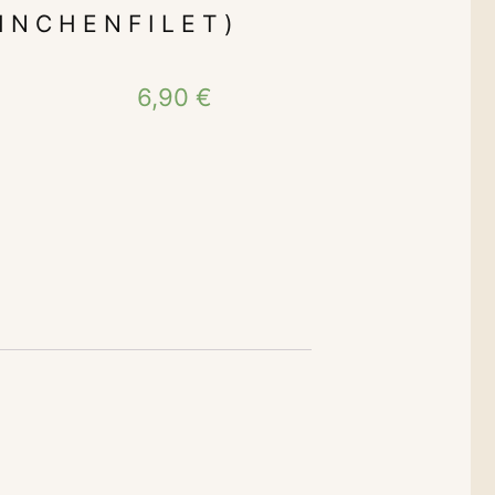
̈HNCHENFILET)
6,90
€