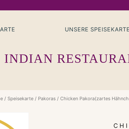
KARTE
UNSERE SPEISEKART
 INDIAN RESTAUR
e
/
Speisekarte
/
Pakoras
/ Chicken Pakora(zartes Hähnche
CH