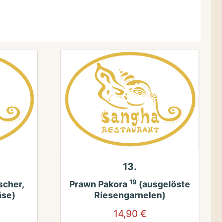
13.
19
scher,
Prawn Pakora
(ausgelöste
̈se)
Riesengarnelen)
14,90
€