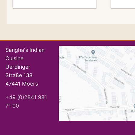
Sangha's Indian
Cuisine
Uerdinger
Straße 138
47441 Moers
+49 (0)2841 981
71 00